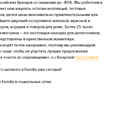
ссийских брендов со скидками до -85%. Мы работаем в
яет нам закупать остатки коллекций, тестовые
мов, делая цены максимально привлекательными для
найдете широкий ассортимент женской, мужской и
аров, игрушек и товаров для дома. Более 25 тысяч
 магазине – это настоящая находка для шопоголиков,
редставлены в единственном экземпляре.
исходят почти ежедневно, поэтому мы рекомендуем
о чаще, чтобы не упустить лучшие предложения.
ая «охота за сокровищами», а с бонусной
программой
.
о шопинга в Familia уже сегодня!
 Familia в социальных сетях: