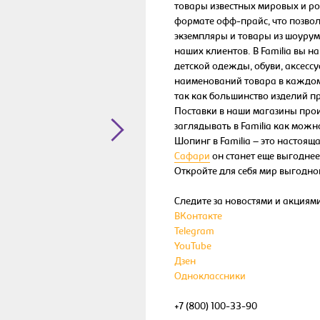
товары известных мировых и ро
формате офф-прайс, что позвол
экземпляры и товары из шоуру
наших клиентов. В Familia вы 
детской одежды, обуви, аксессу
наименований товара в каждом
так как большинство изделий п
Поставки в наши магазины про
заглядывать в Familia как можн
Шопинг в Familia – это настоящ
Сафари
он станет еще выгоднее
Откройте для себя мир выгодног
Следите за новостями и акциями
ВКонтакте
Telegram
YouTube
Дзен
Одноклассники
+7 (800) 100-33-90